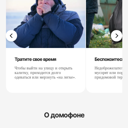
Тратите свое время
Беспокоитесь о
Чтобы выйти на улицу и открыть
Недоброжелатели б
Камера Full HD
Режим ночного
калитку, приходится долго
мусорят или портя
видения
одеваться или мерзнуть «на легке».
придомовой терри
Высокое качество
изображения в
Четкая картинка
любых погодных
даже в темное
условиях
время суток
О домофоне