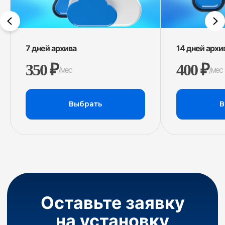
7 дней архива
14 дней архи
350 ₽
400 ₽
/мес
/мес
Выбрать
В