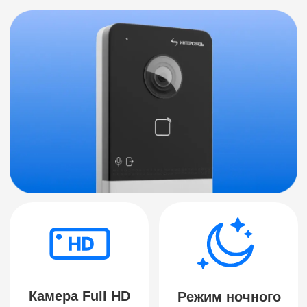
Большая кнопка
Морозоустойчивая
вызова
панель
Гости быстро
Высокое качество
сориентируются
изображения в любых
в использовании, даже
погодных условиях
самые маленькие
Эхоподавление
Доступ со
смартфона
Хозяин и гости
Просматривайте
хорошо слышат друг
онлайн-трансляцию,
друга
архив записей
и открывайте в
приложении